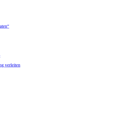
Daten“
o
g verleiten