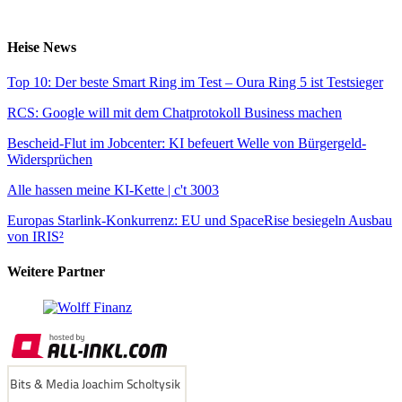
Heise News
Top 10: Der beste Smart Ring im Test – Oura Ring 5 ist Testsieger
RCS: Google will mit dem Chatprotokoll Business machen
Bescheid-Flut im Jobcenter: KI befeuert Welle von Bürgergeld-
Widersprüchen
Alle hassen meine KI-Kette | c't 3003
Europas Starlink-Konkurrenz: EU und SpaceRise besiegeln Ausbau
von IRIS²
Weitere Partner