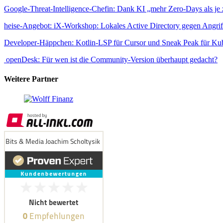
Google-Threat-Intelligence-Chefin: Dank KI „mehr Zero-Days als je
heise-Angebot: iX-Workshop: Lokales Active Directory gegen Angrif
Developer-Häppchen: Kotlin-LSP für Cursor und Sneak Peak für Ku
openDesk: Für wen ist die Community-Version überhaupt gedacht?
Weitere Partner