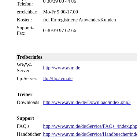
0 30/39 00 44 06
Telefon:
erreichbar:
Mo-Fr 9.00-17.00
Kosten:
frei für registrierte Anwender/Kunden
Support-
0 30/39 97 62 66
Fax:
Treiberinfos
WWW-
http://www.avm.de
Server:
ftp-Server:
ftp://ftp.avm.de
Treiber
Downloads
http://www.avm.de/de/Download/index.php3
Support
FAQ's
http://www.avm.de/de/Service/FAQs_/index.ph
Handbücher
http://www.avm.de/de/Service/Handbuecher/ind